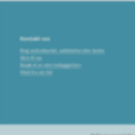
Kontakt oss
Ring sentralbordet, vakttelefon eller kontor
Skriv til oss
Besøk et av våre innbyggertorv
Meld fra om feil