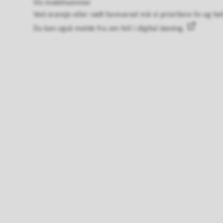
Vis mobilnummer
Ved oransje eller rødt farevarsel må vi prioritere liv og h
Du kan også melde fra om feil i digital løsning.