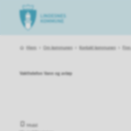
Lindesnes kommune
Du er her:
Hjem
Om kommunen
Kontakt kommunen
Finn
Vakttelefon Vann og avløp
Mobil