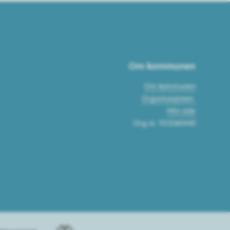
Om kommunen
Om kommunen
Organisasjonen
Min side
Org.nr. 921060440