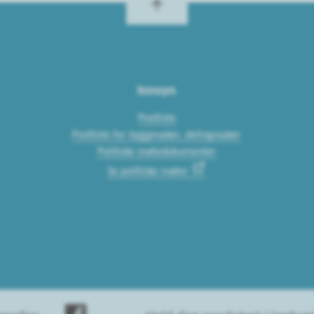
Innsyn
Postliste
Postliste for byggesaker, delingssaker
Politiske møtedokumenter
Se politiske møter