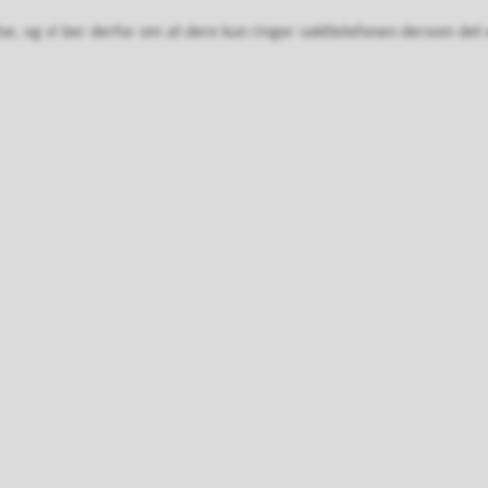
else, og vi ber derfor om at dere kun ringer vakttelefonen dersom det