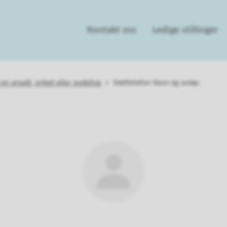
Kontakt oss
Ledige stillinger
 en ansatt, enhet eller avdeling
Vakttelefon Vann og avløp