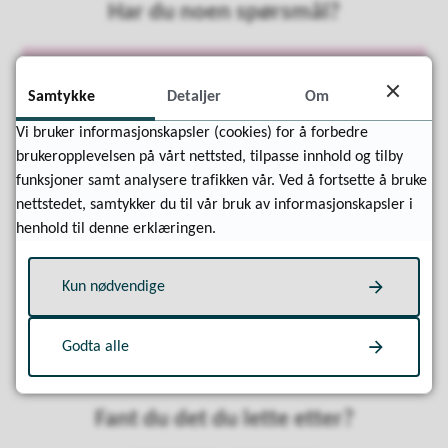
Har du noen spørsmål?
Avdeling Forvaltning og koordinering
Samtykke
Detaljer
Om
Forvaltning og koordinering
Vi bruker informasjonskapsler (cookies) for å forbedre
E-post
brukeropplevelsen på vårt nettsted, tilpasse innhold og tilby
forvaltning.koordinering@lindesnes.kommune.no
funksjoner samt analysere trafikken vår. Ved å fortsette å bruke
Telefon
38 25 70 00
nettstedet, samtykker du til vår bruk av informasjonskapsler i
Besøksadresse: Spiggeren, Sandskargata 6, Mandal
henhold til denne erklæringen.
Ikke send personsensitiv informasjon som for
eksempel helseopplysninger i e-post
Send personsensitv post sikkert til Lindesnes
Kun nødvendige
kommune v/Dokumentsenteret
Godta alle
Fant du det du lette etter?