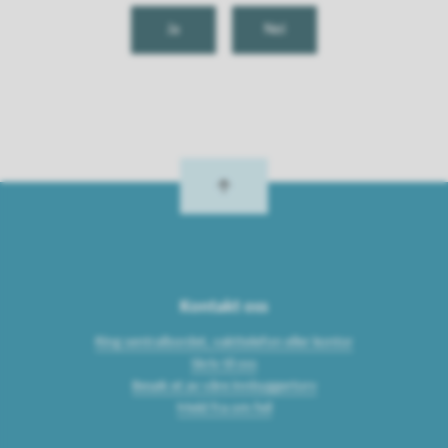
Ja
Nei
Kontakt oss
Ring sentralbordet, vakttelefon eller kontor
Skriv til oss
Besøk et av våre innbyggertorv
Meld fra om feil