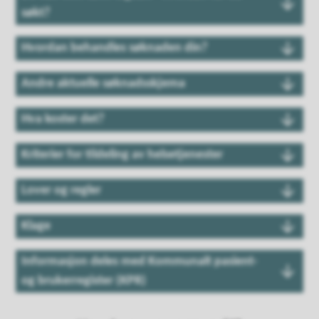
søkt?
Hvordan behandles søknaden din?
Andre aktuelle søknadsskjema
Hva koster det?
Kriterier for tildeling av helsetjenester
Lover og regler
Klage
Informasjon deles med Kommunalt pasient-
og brukerregister (KPR)