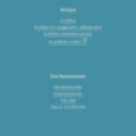
Innsyn
Postliste
Postliste for byggesaker, delingssaker
Politiske møtedokumenter
Se politiske møter
Om kommunen
Om kommunen
Organisasjonen
Min side
Org.nr. 921060440