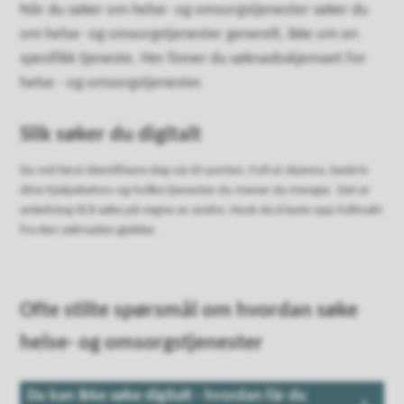
Når du søker om helse- og omsorgstjenester søker du
om helse- og omsorgstjenester generelt, ikke om en
spesifikk tjeneste. Her finner du søknadsskjemaet for
helse - og omsorgstjenester.
Slik søker du digitalt
Du må først identifisere deg via ID-porten. Fyll ut skjema, beskriv
dine hjelpebehov og hvilke tjenester du mener du trenger. Det er
anledning til å søke på vegne av andre. Husk da å laste opp fullmakt
fra den søknaden gjelder.
Ofte stilte spørsmål om hvordan søke
helse- og omsorgstjenester
Du kan ikke søke digitalt - hvordan får du