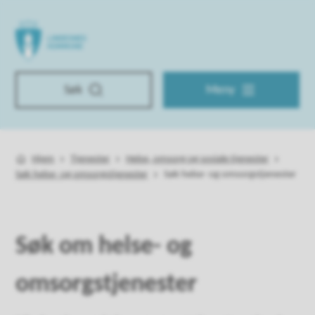
Lindesnes kommune
Søk
Meny
Hjem
Tjenester
Helse, omsorg og sosiale tjenester
Du er her:
Søk helse- og omsorgstjenester
Søk helse- og omsorgstjenester
Søk om helse- og
omsorgstjenester