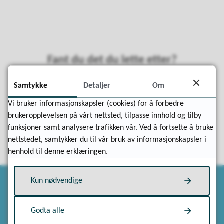
Fant du det du lette etter?
Samtykke
Detaljer
Om
Ja
Nei
Vi bruker informasjonskapsler (cookies) for å forbedre
brukeropplevelsen på vårt nettsted, tilpasse innhold og tilby
funksjoner samt analysere trafikken vår. Ved å fortsette å bruke
nettstedet, samtykker du til vår bruk av informasjonskapsler i
henhold til denne erklæringen.
Kun nødvendige
Godta alle