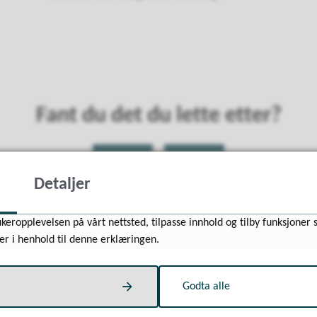
Fant du det du lette etter?
Ja
Nei
Detaljer
keropplevelsen på vårt nettsted, tilpasse innhold og tilby funksjoner 
er i henhold til denne erklæringen.
Godta alle