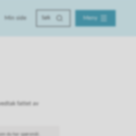
Min side
Meny
edtak fattet av
som du har spørsmål.