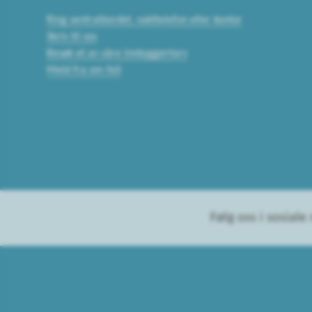
Ring sentralbordet, vakttelefon eller kontor
Skriv til oss
Besøk et av våre innbyggertorv
Meld fra om feil
Følg oss i sosiale