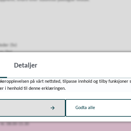
eder (Sv)
em (Sp)
Detaljer
Har du noen spørsmål?
keropplevelsen på vårt nettsted, tilpasse innhold og tilby funksjoner 
er i henhold til denne erklæringen.
og medvirkning
Godta alle
Sandgate 25a, 4514 Mandal
 kl. 08.00-15.30