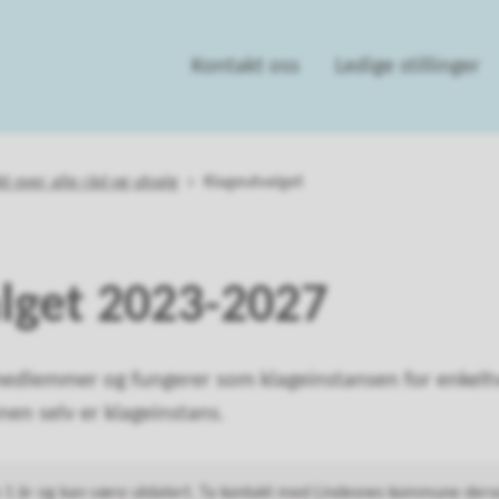
Kontakt oss
Ledige stillinger
kt over alle råd og utvalg
Klageutvalget
lget 2023-2027
 medlemmer og fungerer som klageinstansen for enkeltv
n selv er klageinstans.
n 1 år og kan være utdatert. Ta kontakt med Lindesnes kommune der