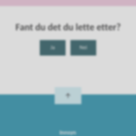
Fant du det du lette etter?
Ja
Nei
Innsyn