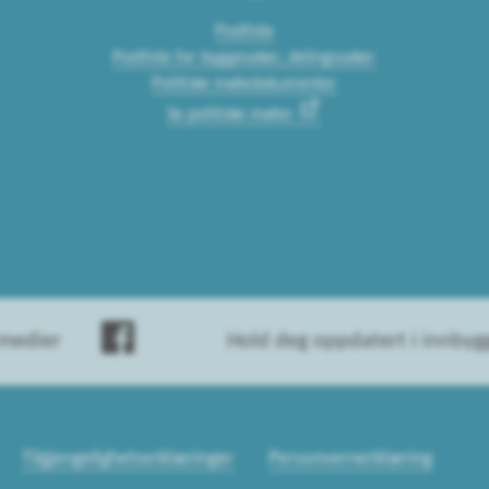
Postliste
Postliste for byggesaker, delingssaker
Politiske møtedokumenter
Se politiske møter
 medier
Hold deg oppdatert i innby
Tilgjengelighetserklæringer
Personvernerklæring