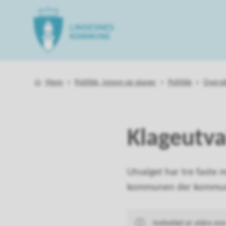
Lindesnes kommune
Du er her:
Hjem
Politikk, innsyn og planer
Politikk
Oversi
Klageutva
Utvalget har tre faste
kommunen der kommune
Innholdet er eldre en