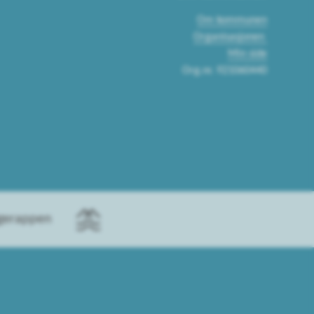
Om kommunen
Organisasjonen
Min side
Org.nr. 921060440
ggerappen