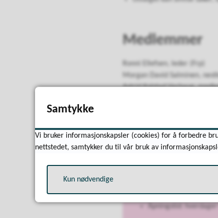
Medlemmer
Ronni Ellefsen, leder (Frp)
Morgan David Salminen, nestl
Astrid Kolstad Varhaug, medl
Samtykke
Vi bruker informasjonskapsler (cookies) for å forbedre bru
nettstedet, samtykker du til vår bruk av informasjonskapsl
Kommunikasjon 
Kun nødvendige
Telefon
38 25 70 00
Besøksadresse: Ytre 
Åpningstid: hverdager