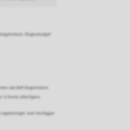
lageinstans. Klageutvalget
nen særskilt klageinstans.
r å foreta ytterligere
g opplysninger som foreligger