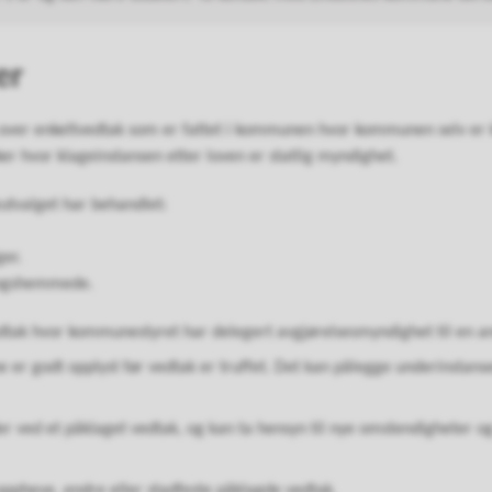
er
 over enkeltvedtak som er fattet i kommunen hvor kommunen selv er k
ker hvor klageinstansen etter loven er statlig myndighet.
utvalget har behandlet:
ger.
ningshemmede.
dtak hvor kommunestyret har delegert avgjørelsesmyndighet til en an
e er godt opplyst før vedtak er truffet. Det kan pålegge underinstanse
der ved et påklaget vedtak, og kan ta hensyn til nye omstendigheter o
 oppheve, endre eller stadfeste påklagde vedtak.