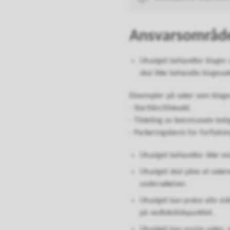
Ansvarsområd
Utvalget behandler klager
skal ikke behandle klagesa
Eksempler på saker som klage
- Startlån/tilskudd.
- Tildeling av kommunale boli
- Parkeringsbevis for forflyt
Utvalget behandler ikke ve
Utvalget skal påse at saken
undersøkelser.
Utvalget kan prøve alle si
på vedtakstidspunktet.
Utvalget kan avvise saker,