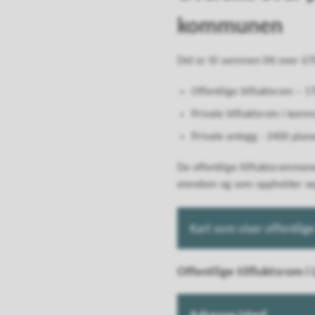
kommunen
Det er til sammen litt over 6
Offentlige tilfluktsrom – 1
Private tilfluktsrom i kom
Private anlegg - 2400 plass
De offentlige tilfluktsrommen
eiendom og som oppholder seg
Kart som viser offentlige
Offentlige tilfluktsrom