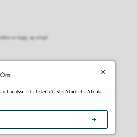
midten av bygg, og unngå
Om
om er at folk skal kunne
samt analysere trafikken vår. Ved å fortsette å bruke
ariere. Sivilforsvaret vil,
 tatt i bruk.
d både offentlige og private