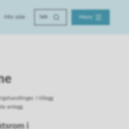
Min side
Meny
ne
gshandlinger. I tillegg
ate anlegg.
uktsrom i