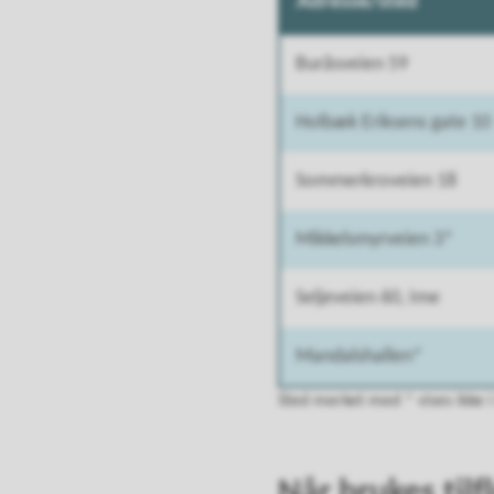
Adresse/sted
Buråsveien 59
Holbæk Eriksens gate 10
Sommerkroveien 18
Mikkelsmyrveien 3*
Seljeveien 60, Ime
Mandalshallen*
Sted merket med * vises ikke i