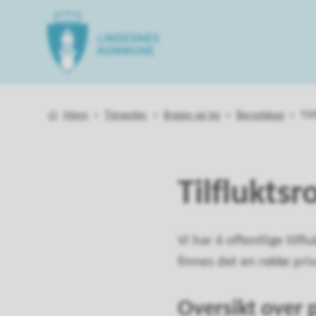
Lindesnes kommune
Du er her:
Hjem
Tjenester
Bygge og bo
Beredskap
Til
Tilflukts
Vi har 6 offentlige tilf
finnes det en rekke pri
Oversikt over p