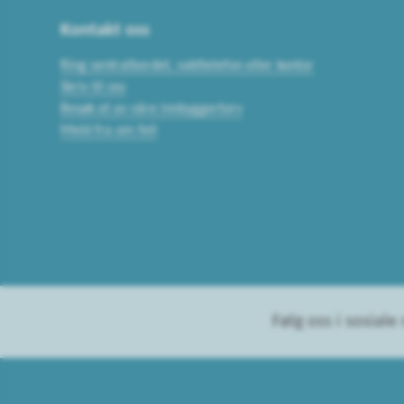
Kontakt oss
Ring sentralbordet, vakttelefon eller kontor
Skriv til oss
Besøk et av våre innbyggertorv
Meld fra om feil
Følg oss i sosiale