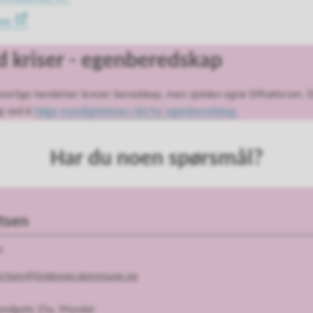
rom
d kriser - egenberedskap
orlige hendelser krever beredskap, men sjelden egne tilfluktsrom. Du
eg ved å
følge myndighetenes råd for egenberedskap.
Har du noen spørsmål?
tsen
r
vertsen@lindesnes.kommune.no
Sandgate 25a, Mandal