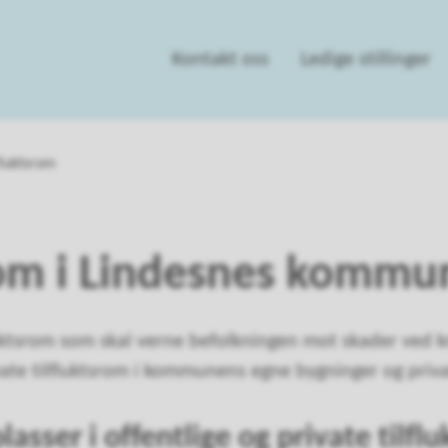
Kontakt oss
Ledige stillinger
fluktsrom
rom i Lindesnes kommu
luktsrom som skal verne befolkningen mot skader ved kri
vate tilfluktsrom i kommunens egne bygninger og priv
lasser i offentlige og private tilfl