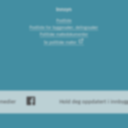
Innsyn
Postliste
Postliste for byggesaker, delingssaker
Politiske møtedokumenter
Se politiske møter
 medier
Hold deg oppdatert i innby