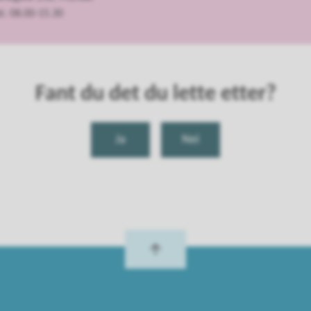
l. 08.00-15.30
Fant du det du lette etter?
Ja
Nei