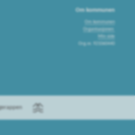
Om kommunen
Om kommunen
Organisasjonen
Min side
Org.nr. 921060440
ggerappen