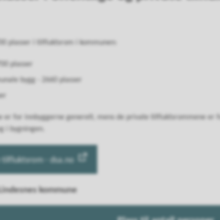
700 plasser i tilfluktsrom i kommunen:
700 plasser
munale bygg - 2660 plasser
er
e er for innbyggerne generelt, mens de private tilfluktsrommene er f
 i bygningen.
 tilfluktsrom - dsa.no
 i Lindesnes kommune