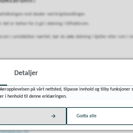
fluktsrom?
 befolkningen mot skader ved krigshandlinger.
 det er behov for å gå i dekning i tilfluktsrom.
tsrom i umiddelbar nærhet, bør du søke dekning i kjeller eller rom i 
tsrom
Detaljer
il bruk som tilfluktsrom innen 72 timer. Minstekravet til et tilfluktsr
keropplevelsen på vårt nettsted, tilpasse innhold og tilby funksjoner 
er. Rommene er ikke beregnet for øyeblikkelig bruk, og standarden vil v
er i henhold til denne erklæringen.
 personell og drifte de offentlige tilfluktsrommene dersom de blir
rhet og beredskap (DSB) og Sivilforsvaret har ansvaret for tilsyn me
Godta alle
et for vedlikehold.
tilfluktsrom