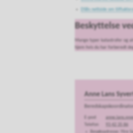
DSBs nettside om tilflukts
Beskyttelse ve
Mange typer katastrofer og alv
hjem hvis du har forberedt d
Anne Lans Syver
Beredskapskoordinato
E-post
anne.lans.sy
Telefon
93 42 35 86
Besøksadresse: Ytre 