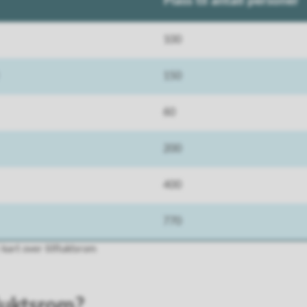
Plass til antall personer
100
150
60
200
400
770
 kart over tilfluktsrom