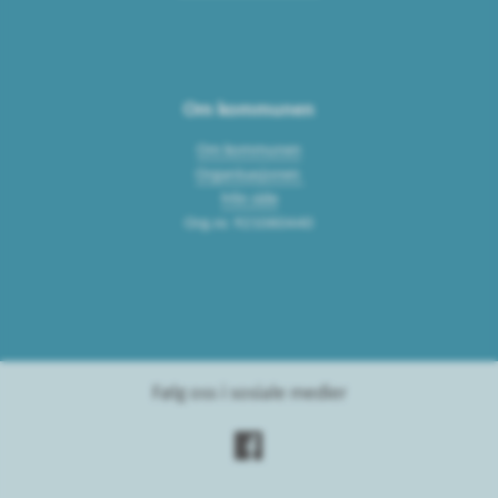
Om kommunen
Om kommunen
Organisasjonen
Min side
Org.nr. 921060440
Følg oss i sosiale medier