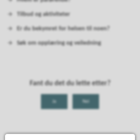
Hvem er pårørende?
Tilbud og aktiviteter
Er du bekymret for helsen til noen?
Søk om opplæring og veiledning
Fant du det du lette etter?
Ja
Nei