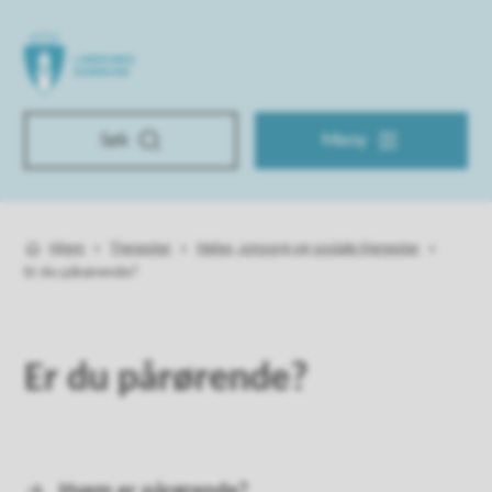
Lindesnes kommune
Søk
Meny
Hjem
Tjenester
Helse, omsorg og sosiale tjenester
Du er her:
Er du pårørende?
Er du pårørende?