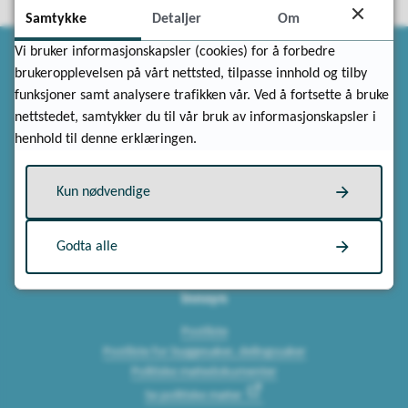
Samtykke
Detaljer
Om
Vi bruker informasjonskapsler (cookies) for å forbedre
brukeropplevelsen på vårt nettsted, tilpasse innhold og tilby
funksjoner samt analysere trafikken vår. Ved å fortsette å bruke
nettstedet, samtykker du til vår bruk av informasjonskapsler i
henhold til denne erklæringen.
Kontakt oss
Ring sentralbordet, vakttelefon eller kontor
Kun nødvendige
Skriv til oss
Besøk et av våre innbyggertorv
Meld fra om feil
Godta alle
Innsyn
Postliste
Postliste for byggesaker, delingssaker
Politiske møtedokumenter
Se politiske møter