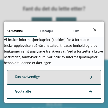
Fant du det du lette etter?
Ja
Nei
Samtykke
Detaljer
Om
Vi bruker informasjonskapsler (cookies) for å forbedre
brukeropplevelsen på vårt nettsted, tilpasse innhold og tilby
funksjoner samt analysere trafikken vår. Ved å fortsette å bruke
nettstedet, samtykker du til vår bruk av informasjonskapsler i
henhold til denne erklæringen.
Kun nødvendige
Kontakt oss
Godta alle
Ring sentralbordet, vakttelefon eller kontor
Skriv til oss