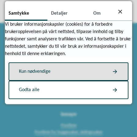
Samtykke
Detaljer
Om
Vi bruker informasjonskapsler (cookies) for å forbedre
brukeropplevelsen på vårt nettsted, tilpasse innhold og tilby
funksjoner samt analysere trafikken vår. Ved å fortsette å bruke
nettstedet, samtykker du til vår bruk av informasjonskapsler i
henhold til denne erklæringen.
Kontakt oss
Kun nødvendige
Ring sentralbordet, vakttelefon eller kontor
Skriv til oss
Besøk et av våre innbyggertorv
Godta alle
Meld fra om feil
Innsyn
Postliste
Postliste for byggesaker, delingssaker