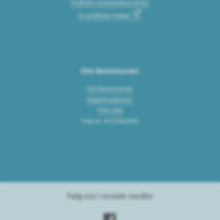
Politiske møtedokumenter
Se politiske møter
Om kommunen
Om kommunen
Organisasjonen
Min side
Org.nr. 921060440
Følg oss i sosiale medier