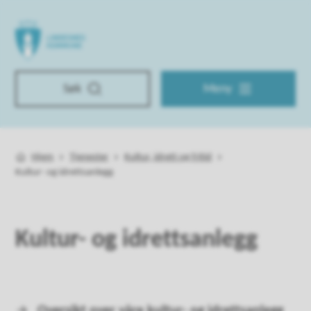
Lindesnes kommune
Søk
Meny
Hjem
Tjenester
Kultur, idrett og fritid
Du er her:
Kultur- og idrettsanlegg
Kultur- og idrettsanlegg