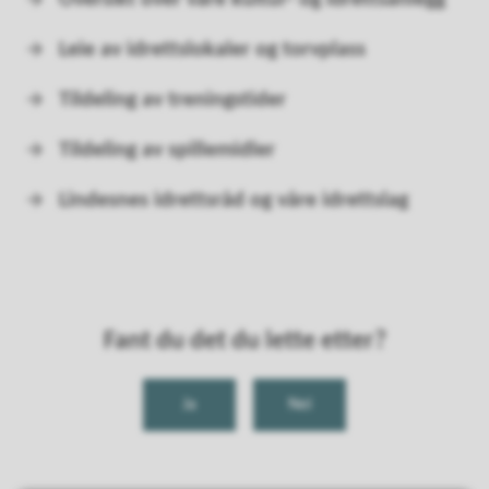
Oversikt over våre kultur- og idrettsanlegg
Leie av idrettslokaler og torvplass
Tildeling av treningstider
Tildeling av spillemidler
Lindesnes idrettsråd og våre idrettslag
Fant du det du lette etter?
Ja
Nei