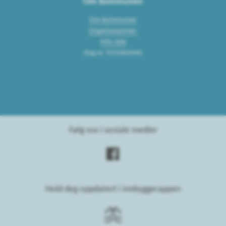
Om kommunen
Om kommunen
Organisasjonen
Min side
Org.nr. 921060440
Følg oss i sosiale medier
Hold deg oppdatert i innbyggerappen