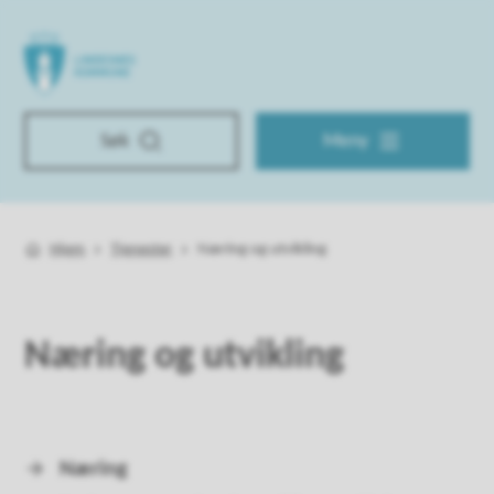
Lindesnes kommune
Søk
Meny
Hjem
Tjenester
Næring og utvikling
Du er her:
Næring og utvikling
Næring