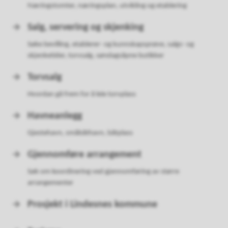
Næringstomter, næringsplan, utvikling og etablering
Salg, servering og skjenking
Søke bevilling, etablerer- og kunnskapsprøve, salgs- og
skjenketider, torvsalg, søndagsåpne butikker
Torvsalg
Hvordan gå frem for å leie torvplass
Havneanlegg
Gjestehavn, småbåthavn, båtplass
Gjennomføre arrangement
Søk om koordinering ved gjennomføring av større
arrangementer
Prosjekt i Lindesnes kommune