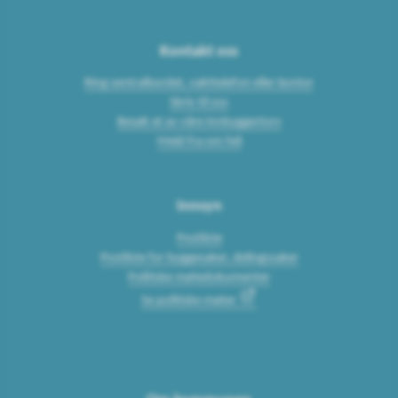
Kontakt oss
Ring sentralbordet, vakttelefon eller kontor
Skriv til oss
Besøk et av våre innbyggertorv
Meld fra om feil
Innsyn
Postliste
Postliste for byggesaker, delingssaker
Politiske møtedokumenter
Se politiske møter