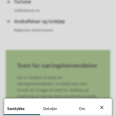
Turisme
visitlindesnes.no
Anskaffelser og innkjøp
Reglement, konkurranser
Team for næringshenvendelser
Det er etablert et team for
næringshenvendelser i en tidlig fase med
formål om å legge til rette for utvikling og
etablering av næring innen prioriterte områder.
Samtykke
Detaljer
Om
Kom i kontakt med teamet