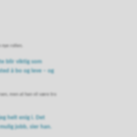
n nye rollen.
te blir viktig som
ted å bo og leve – og
rsen, men at han vil være tro
g helt enig i. Det
mulig jobb, sier han.