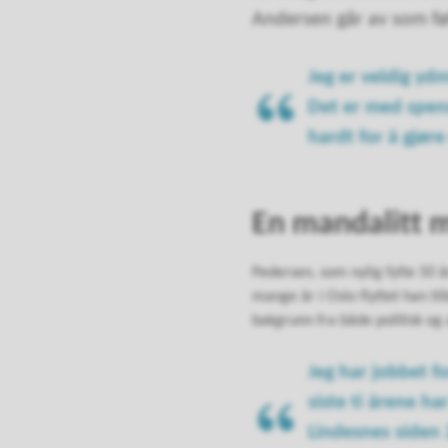
Andersen går av som føl
Jeg er veldig yd
Det er med spenn
hardt for å gjøre
En mandalitt m
Pedersen, som nylig fylte 50 år
mange år i Oslo flyttet han til
bakgrunn fra både politisk og
Jeg har jobbet fo
siste ti årene ha
Lindesnes siden 