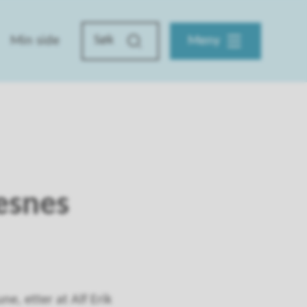
Min side
Meny
desnes
e, etter at Alf Erik