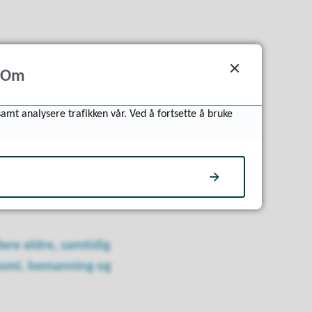
for få bruker dem. Vi
Om
les. Jeg ønsker å være
samt analysere trafikken vår. Ved å fortsette å bruke
ere eldre, samtidig
onomi, bemanning og