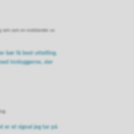
g selv som en motstander av
r bør få best uttelling.
 med innbyggerne, sier
log.
 er et signal jeg tar på