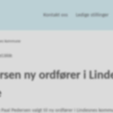
Kontakt oss
Ledige stillinger
snes kommune
rsen ny ordfører i Lin
e
 Paal Pedersen valgt til ny ordfører i Lindesnes kommun