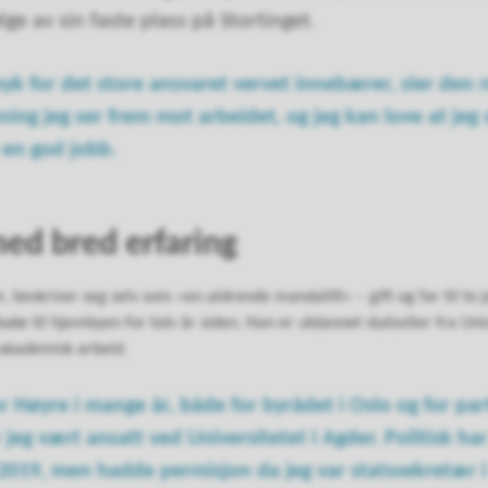
ge av sin faste plass på Stortinget.
myk for det store ansvaret vervet innebærer, sier den 
ing jeg ser frem mot arbeidet, og jeg kan love at jeg
 en god jobb.
ed bred erfaring
, beskriver seg selv som «en aldrende mandalitt» – gift og far til to j
bake til hjembyen for tolv år siden. Han er utdannet statsviter fra Univ
 akademisk arbeid.
r Høyre i mange år, både for byrådet i Oslo og for par
r jeg vært ansatt ved Universitetet i Agder. Politisk har
2019, men hadde permisjon da jeg var statssekretær i