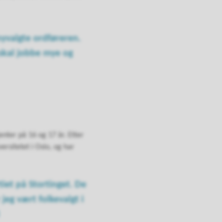
nyvalgte ordføreren.
 skal jobbe mye og
enter på 16 og 17 år. Etter
ersitetet i Oslo, og har
tiet på Stortinget. De
 jeg vært folkevalgt i