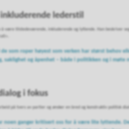
 inkluderende lederstil
 å være tilstedeværende, inkluderende og lyttende. Han beskriver se
ati».
d de som roper høyest som verken har størst behov elle
og, saklighet og åpenhet – både i politikken og i møte
ialog i fokus
eid på tvers av partier og ønsker en bred og konstruktiv politisk dia
noen ganger kritisert oss for å være lite lyttende. Det