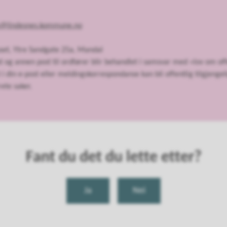
n@lindesnes.kommune.no
set, Ytre Sandgate 25a, Mandal
t og annen post til ordfører blir behandlet i samsvar med «lov om off
 i din e-post eller meldingskorrespondanse kan bli offentlig tilgjengel
ete saker.
Fant du det du lette etter?
Ja
Nei