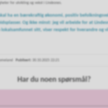
eter for utvikling og vekst i Lindesnes.
 skal ha en bærekraftig økonomi, positiv befolkningsve
idsplasser. Og ikke minst: jeg vil arbeide for at Lindes
lokalsamfunnet sitt, viser respekt for hverandre og vi
Lomeland
Publisert
30.10.2025 22:21
Har du noen spørsmål?