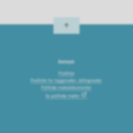
Innsyn
Postliste
Postliste for byggesaker, delingssaker
Politiske møtedokumenter
Se politiske møter