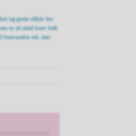
kst og gode vilkår for
nes er et sted hvor folk
l hverandre vel, sier