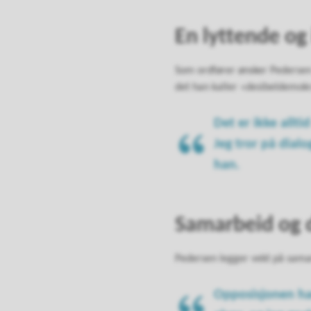
En lyttende og
Som ordfører ønsker Pedersen
det han kaller «desibeldemokr
Det er ikke allti
Jeg tror på dial
han.
Samarbeid og d
Pedersen legger vekt på samarb
Opposisjonen har 