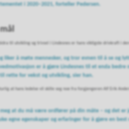
mentet i 2020–2021, forteller Pedersen.
 mål
dra til utvikling og trivsel i Lindesnes er hans viktigste drivkraft i de
og liker å møte mennesker, og tror evnen til å se og lyt
vedmotivasjon er å gjøre Lindesnes til et enda bedre s
il rette for vekst og utvikling, sier han.
urlig at hans ledelse vil skille seg noe fra forgjengeren Alf Erik Ande
l meg at du må være ordfører på din måte – og det er je
ke egne egenskaper og erfaringer for å gjøre en best 