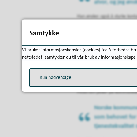
alvor, og jeg øns
Han ønsker også å styrke ko
Det finnes mange
Samtykke
må bli flinkere t
Vi bruker informasjonskapsler (cookies) for å forbedre bru
en tilgjengelig, 
nettstedet, samtykker du til vår bruk av informasjonskapsl
Ser fremover –
Kun nødvendige
Pedersen peker på kommuneøk
Norske kommuner 
som behovet for 
tjenestekvalitet 