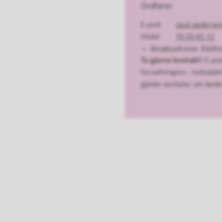
Ordfører
E-post
paal.pederse
Mobil
95 03 81 11
Besøksadresse: Rådhu
Ta gjerne kontakt!
E-pos
forvaltningen». Innholdet
gjelde samtaler om konkr