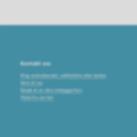
Kontakt oss
Ring sentralbordet, vakttelefon eller kontor
Skriv til oss
Besøk et av våre innbyggertorv
Meld fra om feil