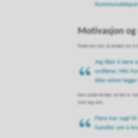
Kommunaldeparte
Motivasjon og
Pedersen sier at ønsket om å bi
Jeg liker å lære 
ordfører. Min ho
ikke minst legge t
Han understreker at det er nat
mot seg selv.
Flere har sagt ti
handler om å bru