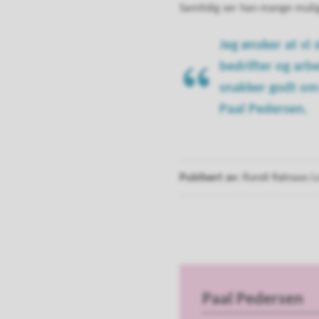
Samtidig ser han mange muligh
Jeg ønsker at vi
bedrifter og arbe
snakker godt om 
Paal Pedersen.
Publisert av
Randi Røinaas 
Paal Pedersen