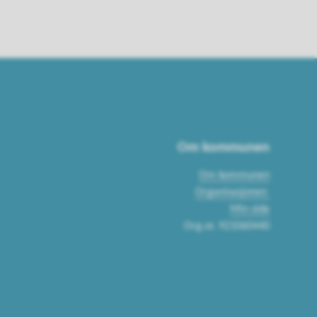
Om kommunen
Om kommunen
Organisasjonen
Min side
Org.nr. 921060440