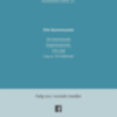
Se politiske møter
Om kommunen
Om kommunen
Organisasjonen
Min side
Org.nr. 921060440
Følg oss i sosiale medier