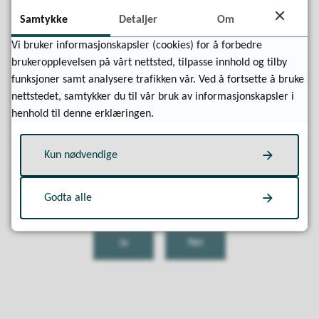
Samtykke
Detaljer
Om
Viggo Lütcherath
Vi bruker informasjonskapsler (cookies) for å forbedre
brukeropplevelsen på vårt nettsted, tilpasse innhold og tilby
Kommuneoverlege
funksjoner samt analysere trafikken vår. Ved å fortsette å bruke
E-post
viggo.lutcherath@lindesnes.kommune.no
nettstedet, samtykker du til vår bruk av informasjonskapsler i
Mobil
99 23 66 06
henhold til denne erklæringen.
Besøksadresse: Ytre Sandgate 25a, Mandal
Kun nødvendige
Godta alle
Fant du det du lette etter?
Ja
Nei