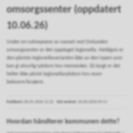
omsorgssenter (oppdatert
10.06.26)
Under en rutineprøve av vannet ved Orelunden
omsorgssenter er det oppdaget legionella. Heldigvis er
den påviste legionellavarianten ikke av den typen som
kan gi alvorlig sykdom hos mennesker. Så langt er det
heller ikke påvist legionellasykdom hos noen
beboere/brukere.
Publisert
06.05.2026 15:32
Sist endret
10.06.2026 09:11
Hvordan håndterer kommunen dette?