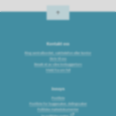
Kontakt oss
Ring sentralbordet, vakttelefon eller kontor
Skriv til oss
Besøk et av våre innbyggertorv
Meld fra om feil
Innsyn
Postliste
Postliste for byggesaker, delingssaker
Politiske møtedokumenter