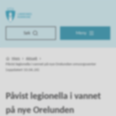
Lindesnes kommune
Søk
Meny
Hjem
Aktuelt
Du er her:
Påvist legionella i vannet på nye Orelunden omsorgssenter
(oppdatert 10.06.26)
Påvist legionella i vannet
på nye Orelunden