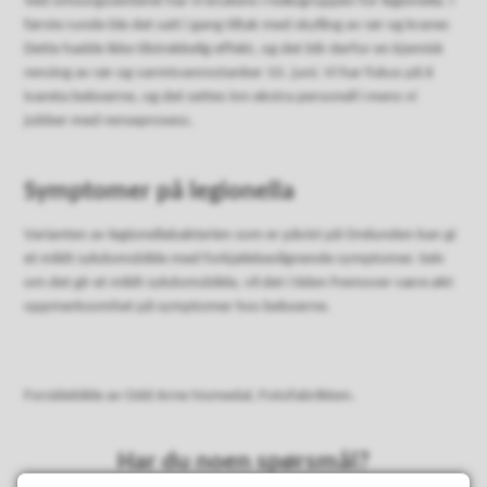
Ved omsorgssenteret har vi brukere i risikogruppen for legionella. I
første runde ble det satt i gang tiltak med skylling av rør og kraner.
Dette hadde ikke tilstrekkelig effekt, og det blir derfor en kjemisk
rensing av rør og varmtvannsstanker 10. juni. Vi har fokus på å
ivareta beboerne, og det settes inn ekstra personell i mens vi
jobber med renseprosess.
Symptomer på legionella
Varianten av legionellabakterien som er påvist på Orelunden kan gi
et mildt sykdomsbilde med forkjølelseslignende symptomer. Selv
om det gir et mildt sykdomsbilde, vil det i tiden fremover være økt
oppmerksomhet på symptomer hos beboerne.
Forsidebilde av Odd Arne Nomedal, Fotofabrikken.
Har du noen spørsmål?