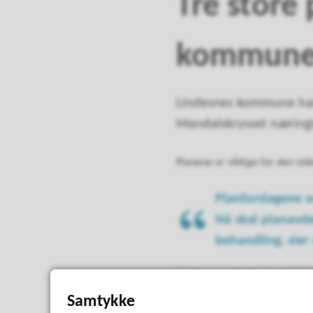
Tre store 
kommun
Lindesnes kommune har 
Mandalskrysset næring
Planene er viktige for den vi
Planforslagene o
Nå skal planavd
behandling, sier
Kommunen ønsker innspill til 
planene legges ut til offentlig 
Samtykke