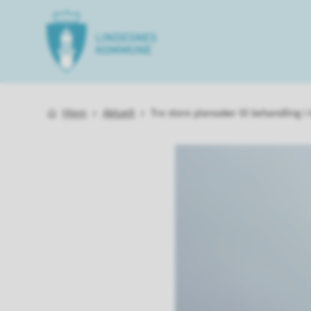
Lindesnes kommune
Du er her:
Hjem
Aktuelt
Tre store plansaker til behandling