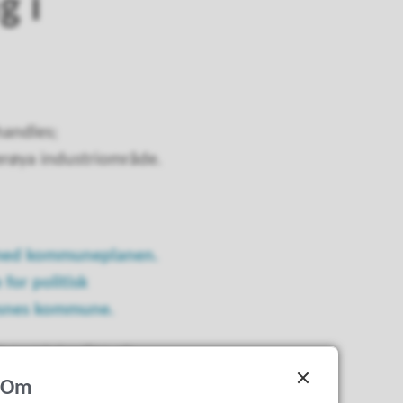
g i
handles;
erøya industriområde.
åd med kommuneplanen.
or politisk
ndesnes kommune.
stegangsbehandling, når
Om