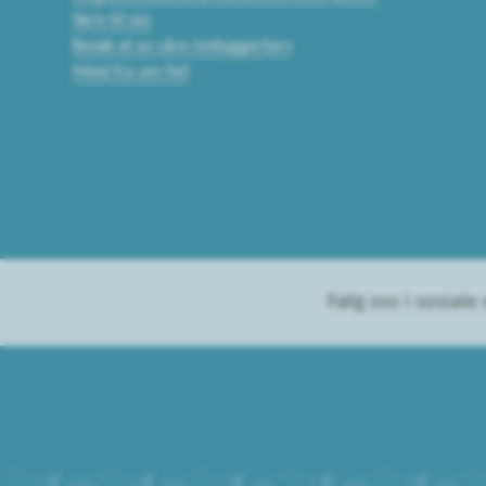
Skriv til oss
Besøk et av våre innbyggertorv
Meld fra om feil
Følg oss i sosiale