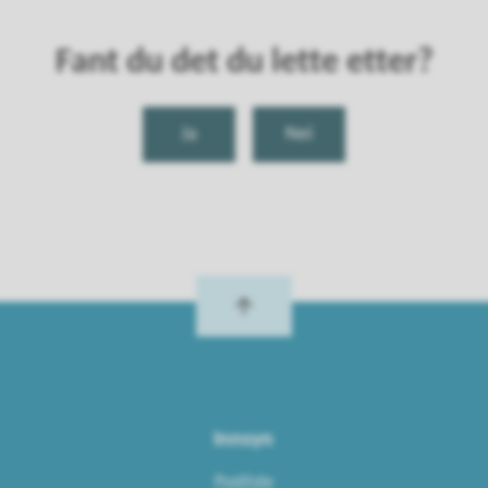
Fant du det du lette etter?
Ja
Nei
Innsyn
Postliste