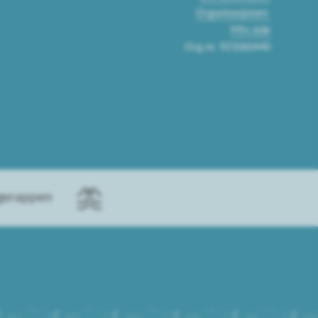
Organisasjonen
Min side
Org.nr. 921060440
ggerappen