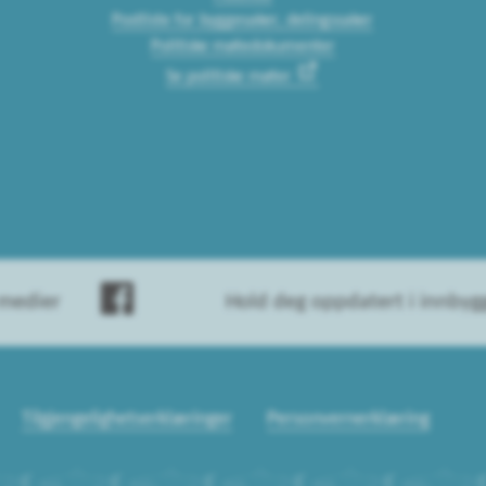
Postliste for byggesaker, delingssaker
Politiske møtedokumenter
Se politiske møter
 medier
Hold deg oppdatert i innby
Tilgjengelighetserklæringer
Personvernerklæring