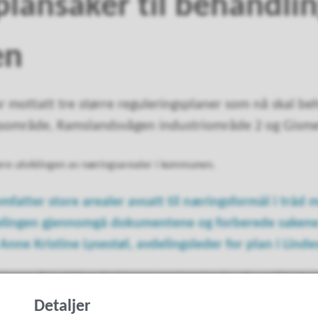
plansaker til behandlin
en
mottatt tre større reguleringsplaner som nå skal be
sområde, Ramslandsvågen industriområde 2 og Gism
dere utviklingen av næringsarealer i kommunen.
mfatter store arealer avsatt til næringsformål i tr
elingen gjennomgå dokumentene og forberede sakene f
 Anne Kristine Lysestøl, avdelingsleder for plan i Li
planene. Det vil bli mulig å komme med merknader etter politisk før
ettersyn. Perioden for offentlig ettersyn vil bli varslet.
Detaljer