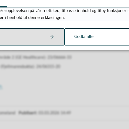
keropplevelsen på vårt nettsted, tilpasse innhold og tilby funksjoner 
?
er i henhold til denne erklæringen.
dokumenter i sakene via kommunens postliste, som oppdateres fortløp
Godta alle
råde: 20/15331
mråde 2 (GE Healthcare): 23/06666-33
(Fjellmannsbukta): 24/06315-20
n.
Lomeland
Publisert
03.03.2026 14:49