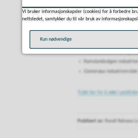
Vi bruker informasjonskapsler (cookies) for å forbedre bru
Vil du vite mer
nettstedet, samtykker du til vår bruk av informasjonskapsl
Du kan finne alle offentlige 
saksnumre:
Kun nødvendige
Mandalskrysset næringsom
Ramslandsvågen industrio
Gismerøya industriområde 
Trykk her for å søke i postliste
Publisert av
Randi Røinaas 