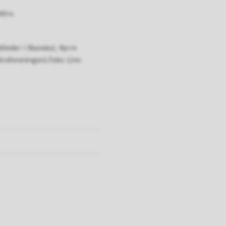
ktro.
tleder i Skanska), Kyrre
roforeningen).Foto: Linn