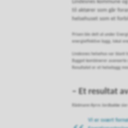
Lindesnes kommune og S
til aktører som går for
helsehuset som et forbi
Prisen ble delt ut under Ener
energieffektive bygg, lokal e
Lindesnes helsehus var blant t
Bygget kombinerer avanserte e
Resultatet er et helsebygg me
– Et resultat a
Rådmann Kyrre Jordbakke sier
Vi er svært forn