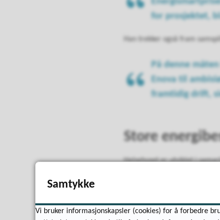
Energismartprisen
for prosjektet, 
Han trekker også fram samspil
På denne måten h
Enova til ambisiø
framtidig drift, s
Store energibe
Helsehuset er utviklet i sama
funksjonalitet for helse- og 
Samtykke
Resultatene er betydelige:
Vi bruker informasjonskapsler (cookies) for å forbedre bru
Effektbehovet er redusert