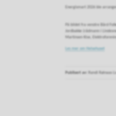
Energismart 2026 ble arrange
På bildet fra venstre Bård Fol
Jordbakke (rådmann i Lindesne
Martinsen Kise, Elektroforeni
Les mer om Helsehuset
Publisert av
Randi Røinaas 