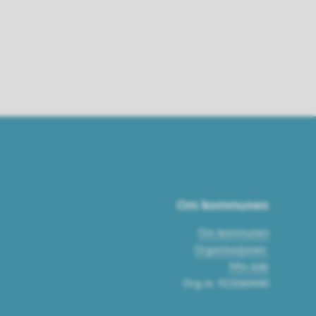
Om kommunen
Om kommunen
Organisasjonen
Min side
Org.nr. 921060440