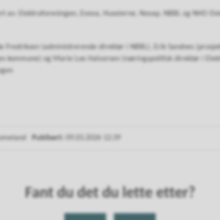
rt av: Elektroforeningen, Enova, Huseierne, Novap, NBBL og NHO Ele
ke Fredriksen (administrerende direktør i NBBL), Erik Sandnes (prosjek
s kommune) og Marie Loe Halvorsen (næringspolitisk direktør i Elekt
ngen
Lomeland
Publisert
09.03.2026 12:39
Fant du det du lette etter?