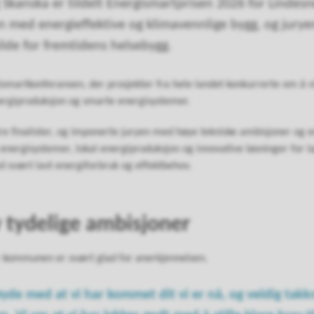
kanska er tildelt Energismartprisen 2026 for Lindesne
an med energieffektive og klimavennlige bygg, og jurye
lde for fremtidens helsebygg.
gismartkonferansen, der prosjekter fra hele landet konkurrerte om å v
nergiproduksjon og smarte energisystemer.
re finalister, og imponerte juryen med høye tekniske ambisjoner og en
nergisystemer, lokal energiproduksjon og innovative løsninger for la
d svært lavt energiforbruk og effektbehov.
v tydelige ambisjoner
 kommunen er svært glad for anerkjennelsen.
øyde med at vi har kommet dit vi er nå, og veldig takk