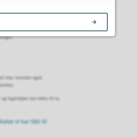
songer.
et viser hvordan også
varetas.
g fagmiljøer kan bidra til ny
atet vi har fått til