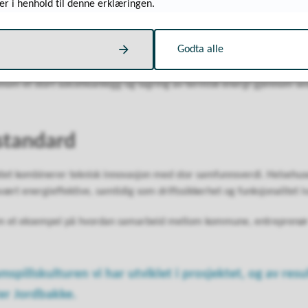
er i henhold til denne erklæringen.
på rundt
4 millioner kWh
usshus
, og produserer mer energi enn det bruker
Godta alle
nom et stort solcelleanlegg og lagring av termisk energi gjennom se
 standard
ktet kombinerer teknisk innovasjon med stor samfunnsverdi. Helsehus
ært energieffektive, samtidig som driftssikkerhet og funksjonalitet i
m et eksempel på hvordan samarbeid mellom kommune, entreprenør o
mspillskulturen vi har utviklet i prosjektet, og av result
er Jordbakke.