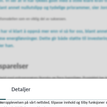
. Vi ser at vi har lykkes godt med å stille klare krav 
blant annet nullutslipp og tydelige prisrammer, sier Jo
lsmodellen som en viktig del av suksessen.
ar vi klart å oppnå mer enn vi så for oss, blant annet
se energiløsninger. Dette gir både støtte til investeri
ier han.
sparelser
rbeid med entreprenøren Skanska og flere fagmiljøer. Prosjektet har
omsorgstjenester med svært ambisiøse miljømål.
Detaljer
keropplevelsen på vårt nettsted, tilpasse innhold og tilby funksjoner 
 med rundt
90 prosent
sammenlignet med et referansebygg