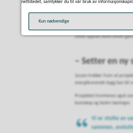
nettstedet, samtykker du til vår bruk av informasjonskapsl
Årlig energibesparelse er 
Bygget fungerer som et
pl
Kun nødvendige
Dette oppnås blant annet gjen
– Setter en ny
Juryen trekker fram at prosje
energikrevende bygg kan bli sv
Prosjektet fremheves også so
kunnskap og bedre løsninger.
Vi er stolte av sa
sammen, avslutt