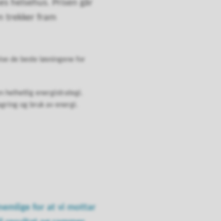
s helsehus. Prisen går
n trekker fram
ise de beste løsningene for
 helhetlig energistrategi.
gring og bruk av energi.
nemlige for at vi mottar