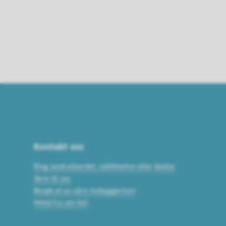
Kontakt oss
Ring sentralbordet, vakttelefon eller kontor
Skriv til oss
Besøk et av våre innbyggertorv
Meld fra om feil