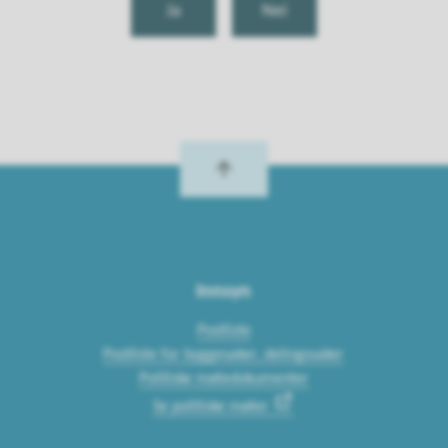
Ja
Nei
Innsyn
Postliste
Postliste for byggesaker, delingssaker
Politiske møtedokumenter
Se politiske møter