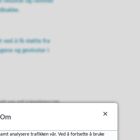
til resultat og rammer
rdbakke.
 ved å få støtte fra
ngene og gevinster i
 hatt som mål å kombinere høy
Om
samt analysere trafikken vår. Ved å fortsette å bruke