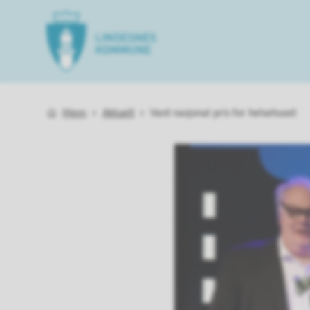
Lindesnes kommune
Du er her:
Hjem
Aktuelt
Vant nasjonal pris for helsehuset