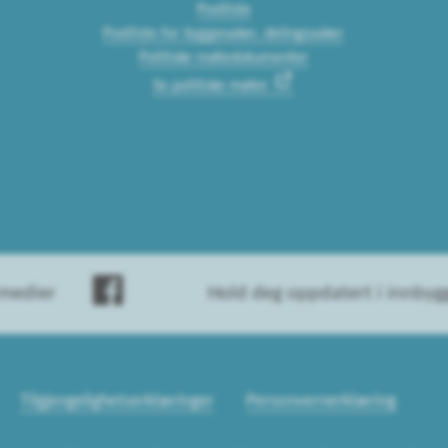
Postliste
Postliste for byggesaker, delingssaker
Politiske møtedokumenter
Se politiske møter
 medier
Hold deg oppdatert i innby
Tilgjengelighetserklæringer
Personvernerklæring