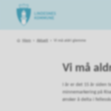
Lindesnes kommune
Du er her:
Hjem
Aktuelt
Vi må aldri glemme
Vi må ald
I år er det 15 år siden 
minnemarkering på Risø
ønsker å delta i felles