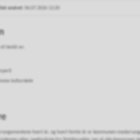
Sist endret
06.07.2026 12:20
m
il bestå av:
rparti
esnes kulturskole
re
arrangementene hvert år, og hvert femte år er kommunen medarrangø
Lindesnes etter oppfordring fra Statsforvalter om at alle kommuner 