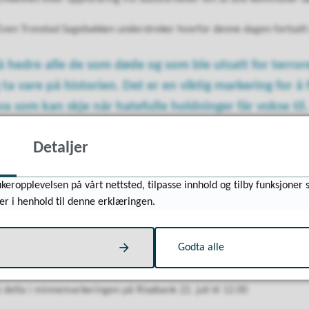
 Even Tronstad Sagebakken understreker hvorfor denne dagen fortsatt 
 å hedre alle de som døde og som ble utsatt for terroren
ta vare på historien. Det er en viktig markering for 
va som kan skje når hatefulle holdninger får vokse til.
den minner oss om å forsvare demokratiet vårt, ytrin
Detaljer
at og vold, sier han.
gen kan være med å bidra til mer engasjement, inkludering og raus
keropplevelsen på vårt nettsted, tilpasse innhold og tilby funksjoner 
er i henhold til denne erklæringen.
virkelig ser hvor viktig det er at vi engasjerer oss, at v
r gjennom inkludering og ved å lage rause samfunn at v
Godta alle
en, sier han.
 å delta i minnemarkeringen på Risøbank 22. juli kl 12.00