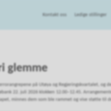
Kontakt oss
Ledige stillinger
ri glemme
terrorangrepene på Utøya og Regjeringskvartalet, og det
bank 22. juli 2026 klokken 12.00–12.45. Arrangemente
skapet, minnes dem som ble rammet og vise støtte til 