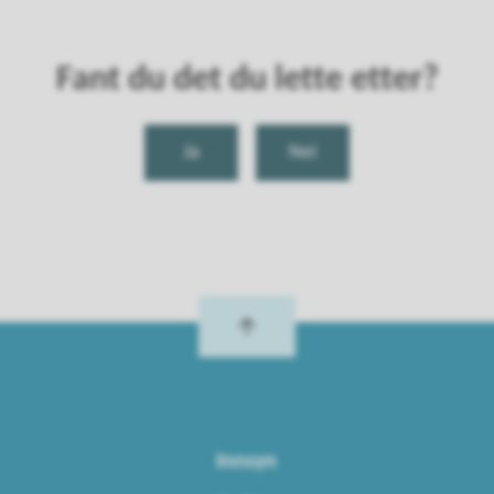
Fant du det du lette etter?
Ja
Nei
Innsyn