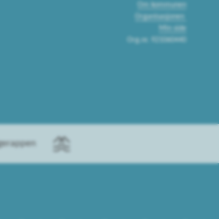
Om kommunen
Organisasjonen
Min side
Org.nr. 921060440
ggerappen