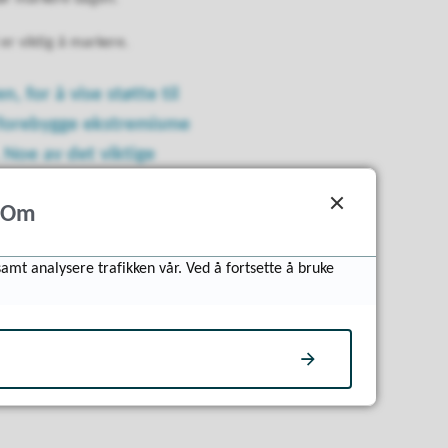
er viktig å markere.
, for å vise støtte til
å forebygge ekstremisme
 Noe av det viktige
gsfriheten og
Om
het.
samt analysere trafikken vår. Ved å fortsette å bruke
i ikke tar det vi har for
i best forebygger at