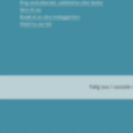
Ring sentralbordet, vakttelefon eller kontor
Skriv til oss
Besøk et av våre innbyggertorv
Meld fra om feil
Følg oss i sosiale