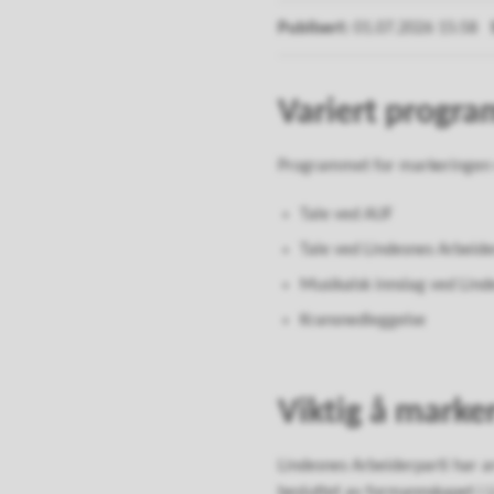
Publisert
01.07.2026 15:58
Variert progra
Programmet for markeringen v
Tale ved AUF
Tale ved Lindesnes Arbeide
Musikalsk innslag ved Lind
Kransnedleggelse
Viktig å marke
Lindesnes Arbeiderparti har 
besluttet av formannskapet i 