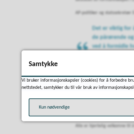
AP-politiker og statssekretær
Det er viktig for
de pårørende og 
ved å formidle h
med dagen er at 
Samtykke
mangfoldet mot h
Sagebakken håper at markerin
Vi bruker informasjonskapsler (cookies) for å forbedre bru
nettstedet, samtykker du til vår bruk av informasjonskapsl
Jeg håper at folk 
gitt og at det e
Kun nødvendige
slikt kan skje igj
Alle er hjertelig velkomne til