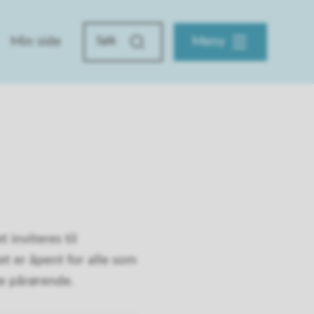
Min side
Meny
 inviteres til
t er åpent for alle som
de pårørende.