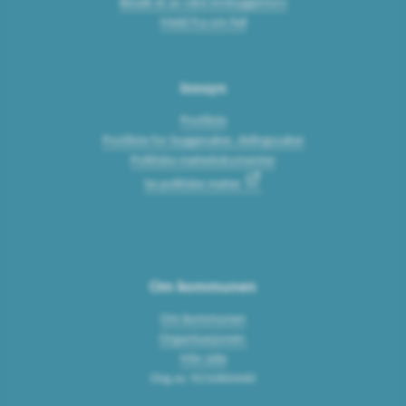
Besøk et av våre innbyggertorv
Meld fra om feil
Innsyn
Postliste
Postliste for byggesaker, delingssaker
Politiske møtedokumenter
Se politiske møter
Om kommunen
Om kommunen
Organisasjonen
Min side
Org.nr. 921060440