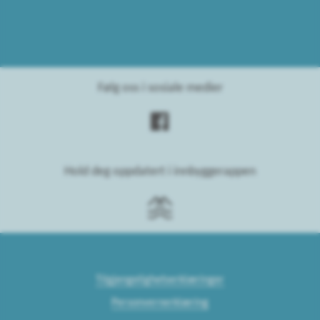
Følg oss i sosiale medier
Hold deg oppdatert i innbyggerappen
Tilgjengelighetserklæringer
Personvernerklæring