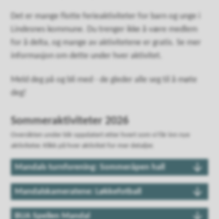
Det er mange flotte ferieaktiviteter for barn og unge i
Lindesnes kommune. Du trenger ikke å være medlem
for å delta, og mange av aktivitetene er gratis. Se mer
informasjon om dette under hver aktivitet.
Meld deg på og bli med - de gleder alle seg til å møte
deg!
Sommeraktiviteter 2026
Oversikten under blir oppdatert etter hvert som vi får inn nye
aktiviteter. Klikk på hver aktivitet for mer detaljer.
Mandals turnforening: Sommeråpen hall
Mandalskameratene: Løkkefotball
BUA Speilen Mandal