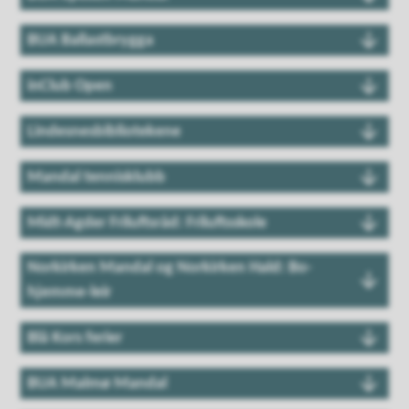
BUA Ballastbrygga
inClub Open
Lindesnesbibliotekene
Mandal tennisklubb
Midt-Agder Friluftsråd: Friluftsskole
Norkirken Mandal og Norkirken Hald: Bo-
hjemme-leir
Blå Kors ferier
BUA Malmø Mandal