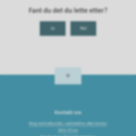
Fant du det du lette etter?
Ja
Nei
Kontakt oss
Ring sentralbordet, vakttelefon eller kontor
Skriv til oss