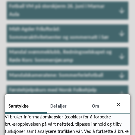
Fotball VM på storskjerm 26. juni i Marnar
Aula
Midt-Agder Friluftsråd:
Sommeraktivitetsenter og sommernatt i Sør
Mandal svømmeklubb, Redningsselskapet og
Røde Kors: Sommersjøcamp
Mandalskameratene: Sommerferiefotball
Førstehjelpskurs med Norsk Folkehjelp
Lindesnes
Samtykke
Detaljer
Om
Lindesnes frivilligsentral: Besøk til
Vi bruker informasjonskapsler (cookies) for å forbedre
Kristiansand Dyrepark
brukeropplevelsen på vårt nettsted, tilpasse innhold og tilby
funksjoner samt analysere trafikken vår. Ved å fortsette å bruke