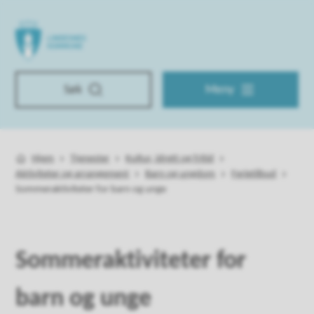
Lindesnes kommune
Søk
Meny
Hjem
Tjenester
Kultur, idrett og fritid
Du er her:
Aktiviteter og arrangement
Barn og ungdom
Ferietilbud
Sommeraktiviteter for barn og unge
Sommeraktiviteter for
barn og unge